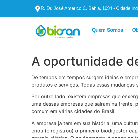
R. Dr. José Américo C. Bahia, 1694 - Cidade In
Quem Somos
Ob
A oportunidade d
De tempos em tempos surgem ideias e empres
produtos e serviços. Todas essas mudanças 
Por outro lado, existem empresas que enxer
uma dessas empresas que saíram na frente, 
comum em várias cidades do Brasil.
A empresa já tem em sua história, uma cultur
criou (e registrou) o primeiro biodigestor c
energia elétrica. O equipamento é capaz de t