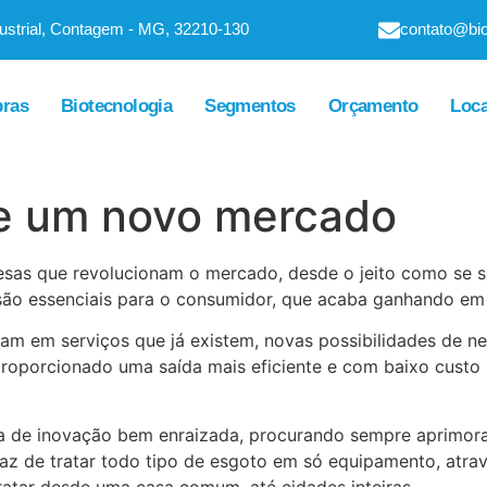
dustrial, Contagem - MG, 32210-130
contato@bio
ras
Biotecnologia
Segmentos
Orçamento
Loc
e um novo mercado
as que revolucionam o mercado, desde o jeito como se so
são essenciais para o consumidor, que acaba ganhando em
gam em serviços que já existem, novas possibilidades de 
proporcionado uma saída mais eficiente e com baixo custo
a de inovação bem enraizada, procurando sempre aprimorar 
apaz de tratar todo tipo de esgoto em só equipamento, atr
ratar desde uma casa comum, até cidades inteiras.