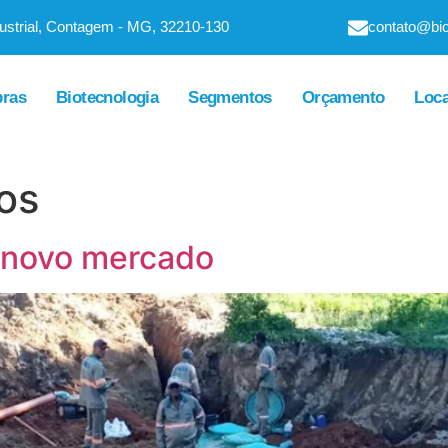
dustrial, Contagem - MG, 32210-130
contato@bio
ras
Biotecnologia
Segmentos
Orçamento
Loc
os
 novo mercado