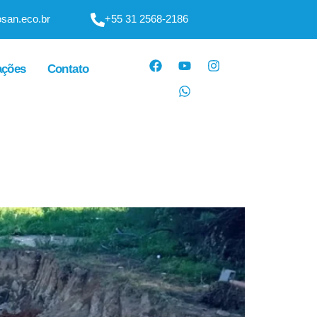
san.eco.br
+55 31 2568-2186
ações
Contato