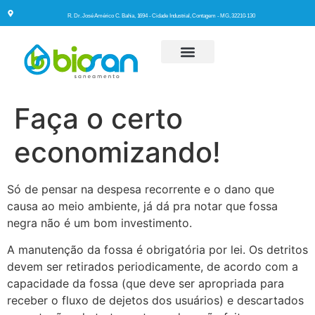
R. Dr. José Américo C. Bahia, 1694 - Cidade Industrial, Contagem - MG, 32210-130
Quem Somos
Faça o certo
economizando!
Só de pensar na despesa recorrente e o dano que
causa ao meio ambiente, já dá pra notar que fossa
negra não é um bom investimento.
A manutenção da fossa é obrigatória por lei. Os detritos
devem ser retirados periodicamente, de acordo com a
capacidade da fossa (que deve ser apropriada para
receber o fluxo de dejetos dos usuários) e descartados