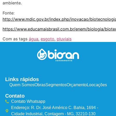
ambiente.
Fonte:
http://www.mdic.gov.br/index.php/inovacao/biotecnologi
https://www.educamaisbrasil.com.br/enem/biologia/biote
Com as tags
água
,
esgoto
,
pluviais
Links rápidos
Quem Somos
Obras
Segmentos
Orçamento
Loocações
Contato
Contato Whatsapp
Endereço: R. Dr. José Américo C. Bahia, 1694 -
Cidade Industrial, Contagem - MG, 32210-130